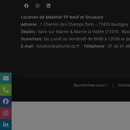
S’ouvre
S’ouvre
S’ouvre
Location de Matériel TP Neuf et Occasion
dans
dans
dans
Adresse
: 1 Chemin des Champs forts – 77470 Boutigny
un
un
un
Dépôts
: Vaire sur Marne & Marne la Vallée (77470 - Bou
nouvel
nouvel
nouvel
Ouverture
: Du Lundi au Vendredi de 8h00 à 12h30 et d
onglet
onglet
onglet
E-mail
: location@atoulok-tp.fr -
Téléphone
: 01 60 41 48
Qui sommes-nous ?
Contac