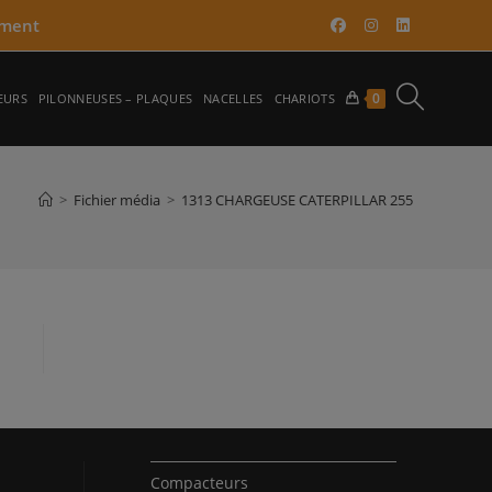
ment​
TOGGLE
0
EURS
PILONNEUSES – PLAQUES
NACELLES
CHARIOTS
WEBSITE
>
Fichier média
>
1313 CHARGEUSE CATERPILLAR 255
SEARCH
Compacteurs