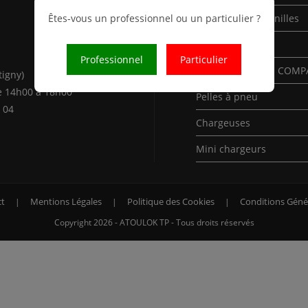
Êtes-vous un professionnel ou un particulier ?
Mini-Pelles à chenilles
Pelles à chenilles
Professionnel
Particulier
Pelles à chenilles COM
tigny)
e 14h00 à 18h00
Pelles à pneu
 04
Chargeuses
Mini chargeurs
t
Mentions Légales
Politique des Cookies
Conditions Géné
Copyright 2026 - ATOULOK TP - Tous droits réservés