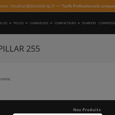
location@atoulok-tp.fr
resse :
>>
Tarifs Professionnels unique
ILLES
PELLES
CHARGEUSES
COMPACTEURS
DUMPERS
COMPRESS
ILLAR 255
inomie.
Nos Produits