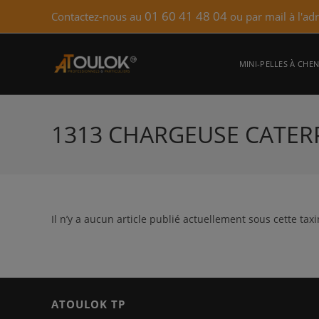
Skip
01 60 41 48 04
Contactez-nous au
ou par mail à l'ad
to
content
MINI-PELLES À CHEN
1313 CHARGEUSE CATERP
Il n’y a aucun article publié actuellement sous cette tax
ATOULOK TP