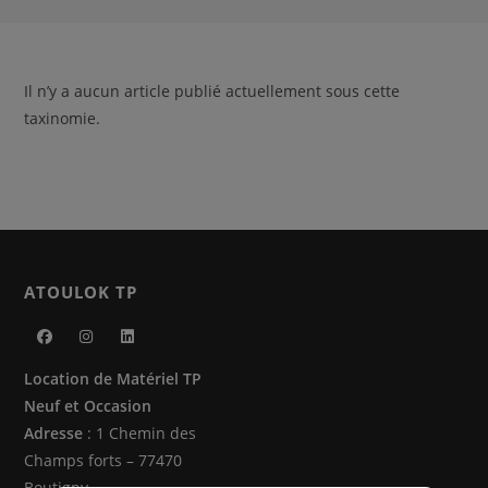
Il n’y a aucun article publié actuellement sous cette
taxinomie.
ATOULOK TP
S’ouvre
S’ouvre
S’ouvre
Location de Matériel TP
dans
dans
dans
Neuf et Occasion
un
un
un
Adresse
: 1 Chemin des
nouvel
nouvel
nouvel
Champs forts – 77470
onglet
onglet
onglet
Boutigny