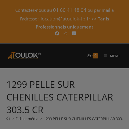
Skip
01 60 41 48 04
Contactez-nous au
ou par mail à
to
content
location@atoulok-tp.fr
l'adresse :
>>
Tarifs
Professionnels uniquement​
0
MENU
1299 PELLE SUR
CHENILLES CATERPILLAR
303.5 CR
>
Fichier média
>
1299 PELLE SUR CHENILLES CATERPILLAR 303.5 C