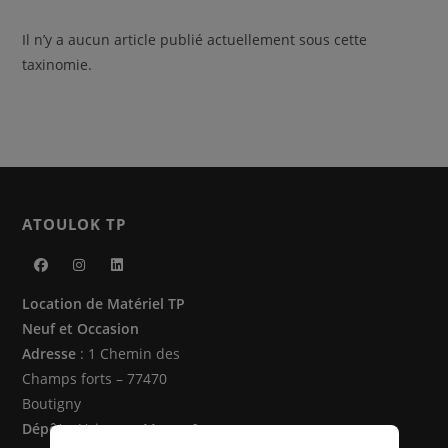
Il n’y a aucun article publié actuellement sous cette
taxinomie.
ATOULOK TP
S’ouvre
S’ouvre
S’ouvre
Location de Matériel TP
dans
dans
dans
Neuf et Occasion
un
un
un
Adresse
: 1 Chemin des
nouvel
nouvel
nouvel
Champs forts – 77470
onglet
onglet
onglet
Boutigny
Dépôts
: Vaire sur Marne &