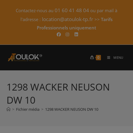
Skip
01 60 41 48 04
Contactez-nous au
ou par mail à
to
content
location@atoulok-tp.fr
l'adresse :
>>
Tarifs
Professionnels uniquement​
0
MENU
1298 WACKER NEUSON
DW 10
>
Fichier média
>
1298 WACKER NEUSON DW 10