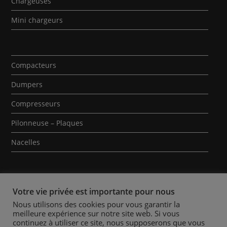
Chargeuses
Mini chargeurs
Compacteurs
Dumpers
Compresseurs
Pilonneuse – Plaques
Nacelles
Votre vie privée est importante pour nous
Nous utilisons des cookies pour vous garantir la
meilleure expérience sur notre site web. Si vous
Qui sommes-nous ?
Contact
Mentions Légales
continuez à utiliser ce site, nous supposerons que vous