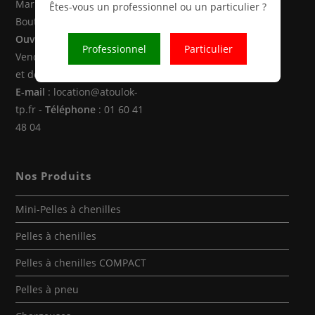
Marne la Vallée (77470 -
Êtes-vous un professionnel ou un particulier ?
Boutigny)
Ouverture
: Du Lundi au
Professionnel
Particulier
Vendredi de 8h00 à 12h30
et de 14h00 à 18h00
E-mail
: location@atoulok-
tp.fr -
Téléphone
: 01 60 41
48 04
Nos Produits
Mini-Pelles à chenilles
Pelles à chenilles
Pelles à chenilles COMPACT
Pelles à pneu