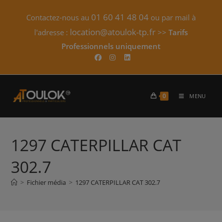
Skip
01 60 41 48 04
Contactez-nous au
ou par mail à
to
content
location@atoulok-tp.fr
l'adresse :
>>
Tarifs
Professionnels uniquement​
0
MENU
1297 CATERPILLAR CAT
302.7
>
Fichier média
>
1297 CATERPILLAR CAT 302.7