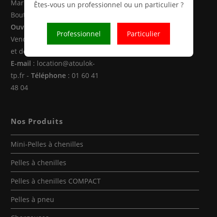
Marne la Vallée (77470 -
Êtes-vous un professionnel ou un particulier ?
Boutigny)
Ouverture
: Du Lundi au
Professionnel
Particulier
Vendredi de 8h00 à 12h30
et de 14h00 à 18h00
E-mail
: location@atoulok-
tp.fr -
Téléphone
: 01 60 41
48 04
Nos Produits
Mini-Pelles à chenilles
Pelles à chenilles
Pelles à chenilles COMPACT
Pelles à pneu