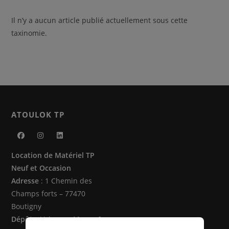
Il n’y a aucun article publié actuellement sous cette
taxinomie.
ATOULOK TP
S’ouvre
S’ouvre
S’ouvre
Location de Matériel TP
dans
dans
dans
Neuf et Occasion
un
un
un
Adresse
: 1 Chemin des
nouvel
nouvel
nouvel
Champs forts – 77470
onglet
onglet
onglet
Boutigny
Dépôts
: Vaire sur Marne &