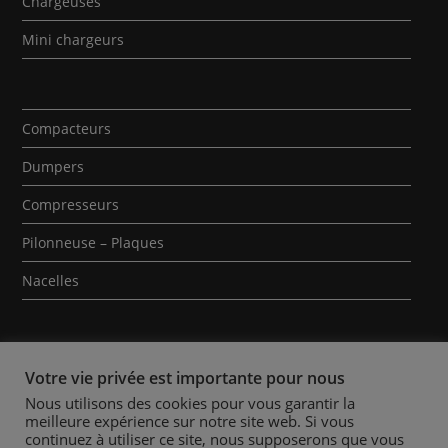
Chargeuses
Mini chargeurs
Compacteurs
Dumpers
Compresseurs
Pilonneuse – Plaques
Nacelles
Votre vie privée est importante pour nous
Nous utilisons des cookies pour vous garantir la
meilleure expérience sur notre site web. Si vous
Qui sommes-nous ?
Contact
Mentions Légales
continuez à utiliser ce site, nous supposerons que vous