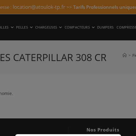
location@atoulok-tp.fr
resse :
>>
Tarifs Professionnels unique
ILLES
PELLES
CHARGEUSES
COMPACTEURS
DUMPERS
COMPRESS
ES CATERPILLAR 308 CR
>
F
inomie.
Nos Produits