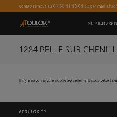
Skip
01 60 41 48 04
Contactez-nous au
ou par mail à l'ad
to
content
MINI-PELLES À CHEN
1284 PELLE SUR CHENILL
Il n’y a aucun article publié actuellement sous cette tax
ATOULOK TP