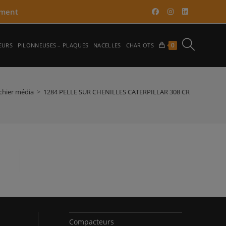
ment​
TOGGLE
0
EURS
PILONNEUSES – PLAQUES
NACELLES
CHARIOTS
WEBSITE
ichier média
>
1284 PELLE SUR CHENILLES CATERPILLAR 308 CR
SEARCH
Compacteurs