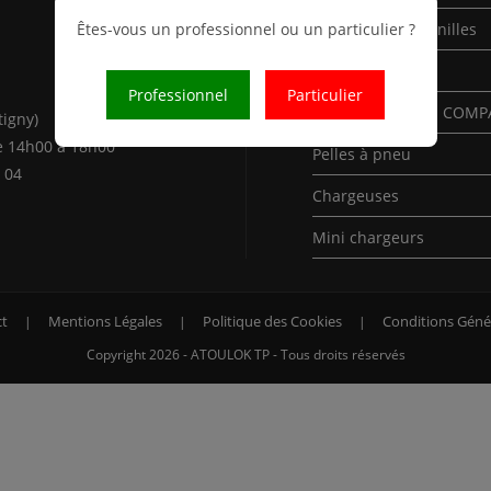
Êtes-vous un professionnel ou un particulier ?
Mini-Pelles à chenilles
Pelles à chenilles
Professionnel
Particulier
Pelles à chenilles COM
tigny)
e 14h00 à 18h00
Pelles à pneu
 04
Chargeuses
Mini chargeurs
t
Mentions Légales
Politique des Cookies
Conditions Géné
Copyright 2026 - ATOULOK TP - Tous droits réservés