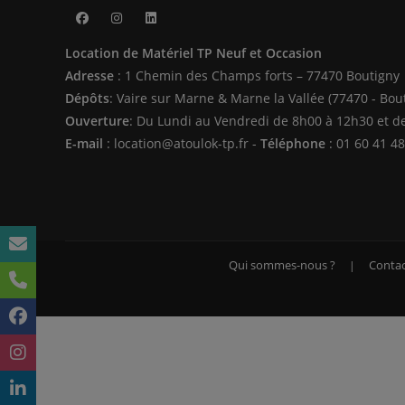
S’ouvre
S’ouvre
S’ouvre
Location de Matériel TP Neuf et Occasion
dans
dans
dans
Adresse
: 1 Chemin des Champs forts – 77470 Boutigny
un
un
un
Dépôts
: Vaire sur Marne & Marne la Vallée (77470 - Bou
nouvel
nouvel
nouvel
Ouverture
: Du Lundi au Vendredi de 8h00 à 12h30 et d
onglet
onglet
onglet
E-mail
: location@atoulok-tp.fr -
Téléphone
: 01 60 41 48
Qui sommes-nous ?
Contac