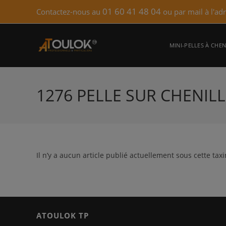
Skip
01 60 41 48 04
Contactez-nous au
ou par mail à l'ad
to
content
MINI-PELLES À CHEN
1276 PELLE SUR CHENILL
Il n’y a aucun article publié actuellement sous cette tax
ATOULOK TP