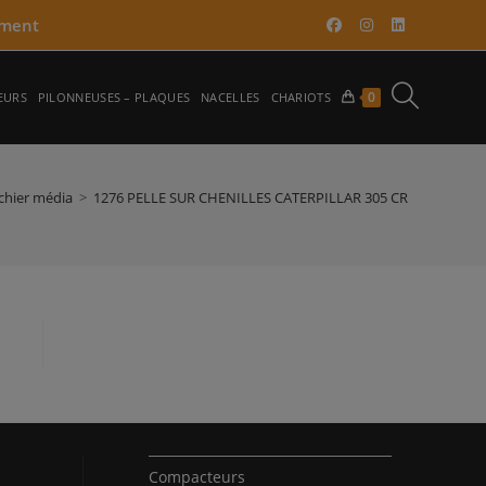
ment​
TOGGLE
0
EURS
PILONNEUSES – PLAQUES
NACELLES
CHARIOTS
WEBSITE
ichier média
>
1276 PELLE SUR CHENILLES CATERPILLAR 305 CR
SEARCH
Compacteurs