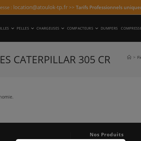
location@atoulok-tp.fr
resse :
>>
Tarifs Professionnels unique
ILLES
PELLES
CHARGEUSES
COMPACTEURS
DUMPERS
COMPRESS
ES CATERPILLAR 305 CR
>
F
inomie.
Nos Produits