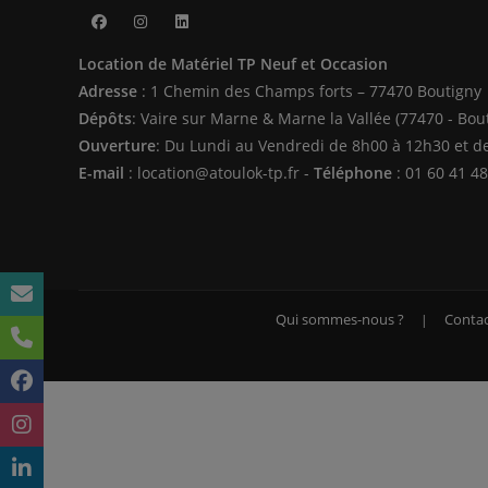
S’ouvre
S’ouvre
S’ouvre
Location de Matériel TP Neuf et Occasion
dans
dans
dans
Adresse
: 1 Chemin des Champs forts – 77470 Boutigny
un
un
un
Dépôts
: Vaire sur Marne & Marne la Vallée (77470 - Bou
nouvel
nouvel
nouvel
Ouverture
: Du Lundi au Vendredi de 8h00 à 12h30 et d
onglet
onglet
onglet
E-mail
: location@atoulok-tp.fr -
Téléphone
: 01 60 41 48
Qui sommes-nous ?
Contac