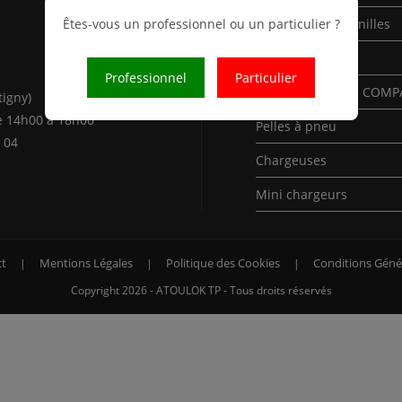
Êtes-vous un professionnel ou un particulier ?
Mini-Pelles à chenilles
Pelles à chenilles
Professionnel
Particulier
Pelles à chenilles COM
tigny)
e 14h00 à 18h00
Pelles à pneu
 04
Chargeuses
Mini chargeurs
t
Mentions Légales
Politique des Cookies
Conditions Géné
Copyright 2026 - ATOULOK TP - Tous droits réservés