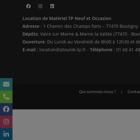
S’ouvre
S’ouvre
S’ouvre
Location de Matériel TP Neuf et Occasion
dans
dans
dans
Adresse
: 1 Chemin des Champs forts – 77470 Boutigny
un
un
un
Dépôts
: Vaire sur Marne & Marne la Vallée (77470 - Bou
nouvel
nouvel
nouvel
Ouverture
: Du Lundi au Vendredi de 8h00 à 12h30 et d
onglet
onglet
onglet
E-mail
: location@atoulok-tp.fr -
Téléphone
: 01 60 41 48
Qui sommes-nous ?
Contac