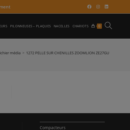
ment​
TOGGLE
0
EURS
PILONNEUSES – PLAQUES
NACELLES
CHARIOTS
WEBSITE
ichier média
>
1272 PELLE SUR CHENILLES ZOOMLION ZE27GU
SEARCH
Compacteurs