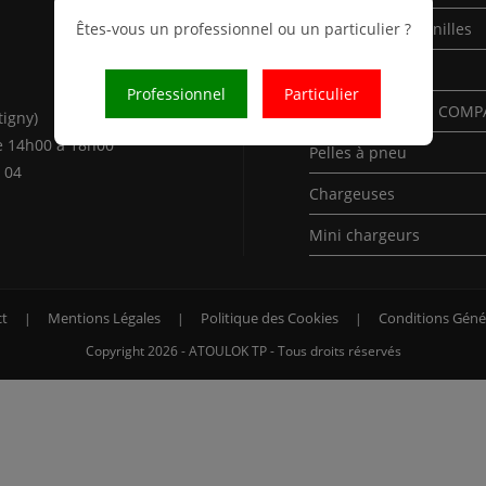
Êtes-vous un professionnel ou un particulier ?
Mini-Pelles à chenilles
Pelles à chenilles
Professionnel
Particulier
Pelles à chenilles COM
tigny)
e 14h00 à 18h00
Pelles à pneu
 04
Chargeuses
Mini chargeurs
t
Mentions Légales
Politique des Cookies
Conditions Géné
Copyright 2026 - ATOULOK TP - Tous droits réservés