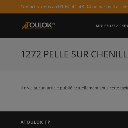
Skip
01 60 41 48 04
Contactez-nous au
ou par mail à l'ad
to
content
MINI-PELLES À CHEN
1272 PELLE SUR CHENI
Il n’y a aucun article publié actuellement sous cette tax
ATOULOK TP