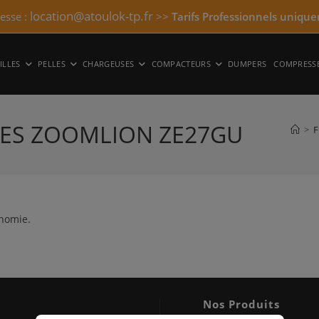
location@atoulok-tp.fr
resse :
>>
Tarifs Professionnels unique
ILLES
PELLES
CHARGEUSES
COMPACTEURS
DUMPERS
COMPRESS
LLES ZOOMLION ZE27GU
>
F
inomie.
Nos Produits