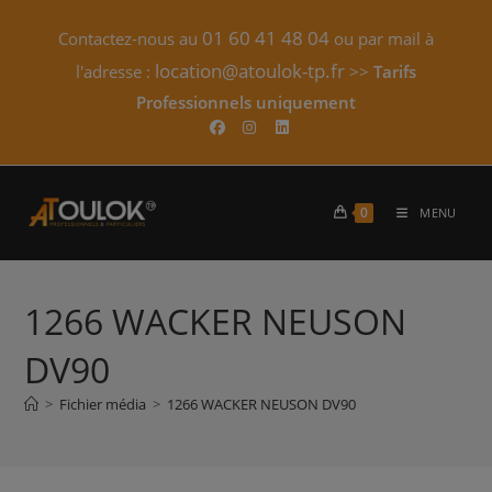
Skip
01 60 41 48 04
Contactez-nous au
ou par mail à
to
content
location@atoulok-tp.fr
l'adresse :
>>
Tarifs
Professionnels uniquement​
0
MENU
1266 WACKER NEUSON
DV90
>
Fichier média
>
1266 WACKER NEUSON DV90