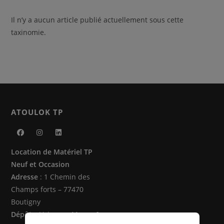
Il n’y a aucun article publié actuellement sous cette
taxinomie.
ATOULOK TP
S’ouvre
S’ouvre
S’ouvre
Location de Matériel TP
dans
dans
dans
Neuf et Occasion
un
un
un
Adresse
: 1 Chemin des
nouvel
nouvel
nouvel
Champs forts – 77470
onglet
onglet
onglet
Boutigny
Dépôts
: Vaire sur Marne &