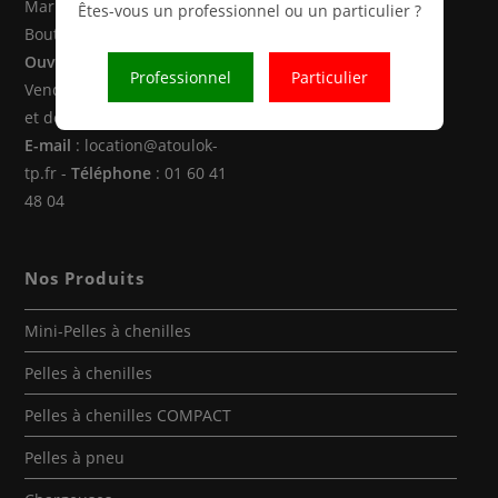
Marne la Vallée (77470 -
Êtes-vous un professionnel ou un particulier ?
Boutigny)
Ouverture
: Du Lundi au
Professionnel
Particulier
Vendredi de 8h00 à 12h30
et de 14h00 à 18h00
E-mail
: location@atoulok-
tp.fr -
Téléphone
: 01 60 41
48 04
Nos Produits
Mini-Pelles à chenilles
Pelles à chenilles
Pelles à chenilles COMPACT
Pelles à pneu