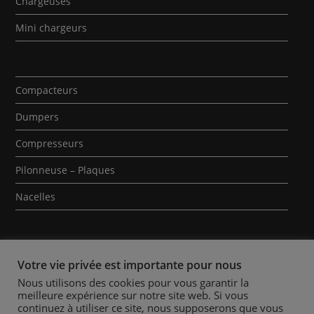
Chargeuses
Mini chargeurs
Compacteurs
Dumpers
Compresseurs
Pilonneuse – Plaques
Nacelles
Votre vie privée est importante pour nous
Nous utilisons des cookies pour vous garantir la
meilleure expérience sur notre site web. Si vous
Qui sommes-nous ?
Contact
Mentions Légales
continuez à utiliser ce site, nous supposerons que vous