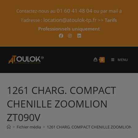
Skip
01 60 41 48 04
Contactez-nous au
ou par mail à
to
content
location@atoulok-tp.fr
l'adresse :
>>
Tarifs
Professionnels uniquement​
0
MENU
1261 CHARG. COMPACT
CHENILLE ZOOMLION
ZT090V
>
Fichier média
>
1261 CHARG. COMPACT CHENILLE ZOOMLION ZT