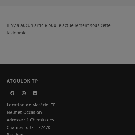
Il n’y a aucun article publié actuellement sous cette
taxinomie.
ATOULOK TP
S’ouvre
S’ouvre
S’ouvre
Location de Matériel TP
dans
dans
dans
Neuf et Occasion
un
un
un
Adresse
: 1 Chemin des
nouvel
nouvel
nouvel
Champs forts – 77470
onglet
onglet
onglet
Boutigny