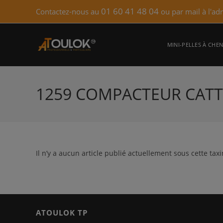
Skip
01 60 41 48 04
Contactez-nous au
ou par mail à l'ad
to
content
MINI-PELLES À CHEN
1259 COMPACTEUR CATT
Il n’y a aucun article publié actuellement sous cette tax
ATOULOK TP