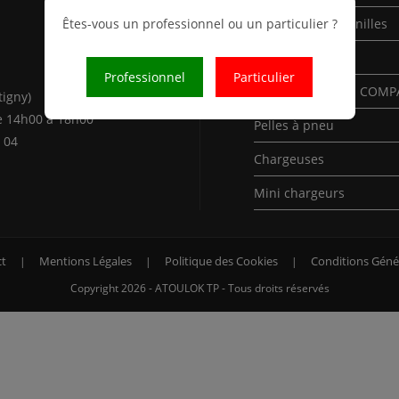
Êtes-vous un professionnel ou un particulier ?
Mini-Pelles à chenilles
Pelles à chenilles
Professionnel
Particulier
Pelles à chenilles COM
tigny)
e 14h00 à 18h00
Pelles à pneu
 04
Chargeuses
Mini chargeurs
t
Mentions Légales
Politique des Cookies
Conditions Géné
Copyright 2026 - ATOULOK TP - Tous droits réservés