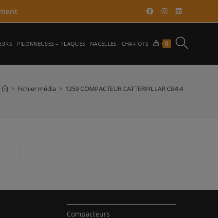
ment​
TOGGLE
0
EURS
PILONNEUSES – PLAQUES
NACELLES
CHARIOTS
WEBSITE
>
Fichier média
>
1259 COMPACTEUR CATTERPILLAR CB4.4
SEARCH
Compacteurs