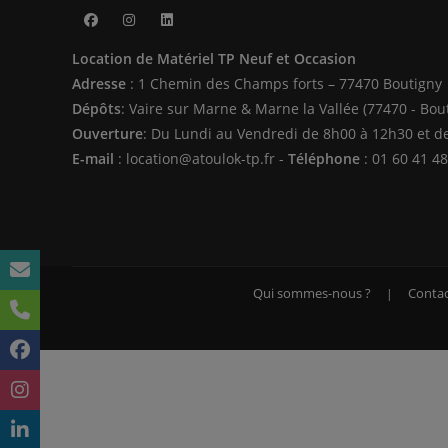
S’ouvre
S’ouvre
S’ouvre
Location de Matériel TP Neuf et Occasion
dans
dans
dans
Adresse
: 1 Chemin des Champs forts – 77470 Boutigny
un
un
un
Dépôts
: Vaire sur Marne & Marne la Vallée (77470 - Bou
nouvel
nouvel
nouvel
Ouverture
: Du Lundi au Vendredi de 8h00 à 12h30 et d
onglet
onglet
onglet
E-mail
: location@atoulok-tp.fr -
Téléphone
: 01 60 41 48
Qui sommes-nous ?
Contac