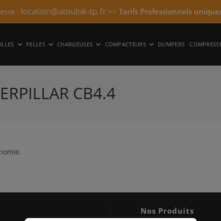
location@atoulok-tp.fr
resse :
>>
Tarifs Professionnels unique
ILLES
PELLES
CHARGEUSES
COMPACTEURS
DUMPERS
COMPRESS
ERPILLAR CB4.4
inomie.
Nos Produits