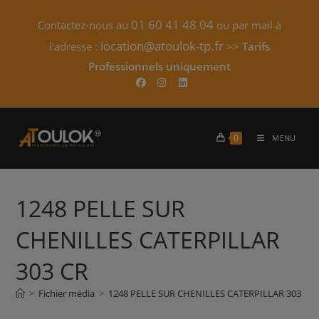
Skip
01 60 41 48 04
Contactez-nous au
ou par mail à
to
content
location@atoulok-tp.fr
l'adresse :
>>
Tarifs
Professionnels uniquement​
0
MENU
1248 PELLE SUR
CHENILLES CATERPILLAR
303 CR
>
Fichier média
>
1248 PELLE SUR CHENILLES CATERPILLAR 303 CR