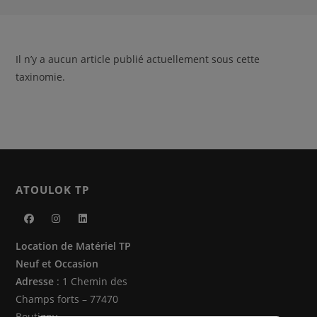
Il n’y a aucun article publié actuellement sous cette
taxinomie.
ATOULOK TP
S’ouvre
S’ouvre
S’ouvre
Location de Matériel TP
dans
dans
dans
Neuf et Occasion
un
un
un
Adresse
: 1 Chemin des
nouvel
nouvel
nouvel
Champs forts – 77470
onglet
onglet
onglet
Boutigny