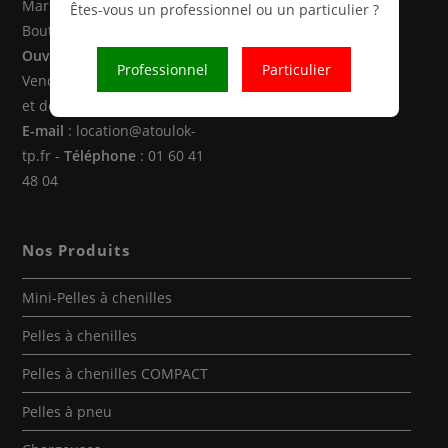
Marne la Vallée (77470 -
Êtes-vous un professionnel ou un particulier ?
Boutigny)
Ouverture
: Du Lundi au
Professionnel
Particulier
Vendredi de 8h00 à 12h30
et de 14h00 à 18h00
E-mail
: location@atoulok-
tp.fr -
Téléphone
: 01 60 41
48 04
Nos Produits
Mini-Pelles à chenilles
Pelles à chenilles
Pelles à chenilles COMPACT
Pelles à pneu