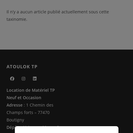
Il n’y a aucun article publié actuellement sous cette
taxinomie.
ATOULOK TP
S’ouvre
S’ouvre
S’ouvre
Location de Matériel TP
dans
dans
dans
Neuf et Occasion
un
un
un
Adresse
: 1 Chemin des
nouvel
nouvel
nouvel
Champs forts – 77470
onglet
onglet
onglet
Boutigny
Dépôts
: Vaire sur Marne &