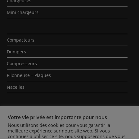
Chargeuses
Mini chargeurs
Compacteurs
Dumpers
Compresseurs
Pilonneuse – Plaques
Nacelles
Votre vie privée est importante pour nous
Nous utilisons des cookies pour vous garantir la
meilleure expérience sur notre site web. Si vous
Qui sommes-nous ?
Contact
Mentions Légales
continuez à utiliser ce site, nous supposerons que vous