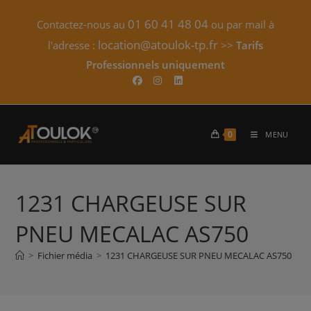
Skip
01 60 41 48 04
Contactez-nous au
ou par mail à
to
content
location@atoulok-tp.fr
l'adresse :
>>
Tarifs
Professionnels uniquement​
0
MENU
1231 CHARGEUSE SUR
PNEU MECALAC AS750
>
Fichier média
>
1231 CHARGEUSE SUR PNEU MECALAC AS750