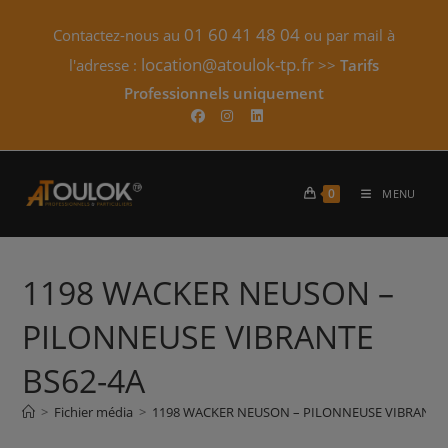
Skip
01 60 41 48 04
Contactez-nous au
ou par mail à
to
content
location@atoulok-tp.fr
l'adresse :
>>
Tarifs
Professionnels uniquement​
0
MENU
1198 WACKER NEUSON –
PILONNEUSE VIBRANTE
BS62-4A
>
Fichier média
>
1198 WACKER NEUSON – PILONNEUSE VIBRANTE 