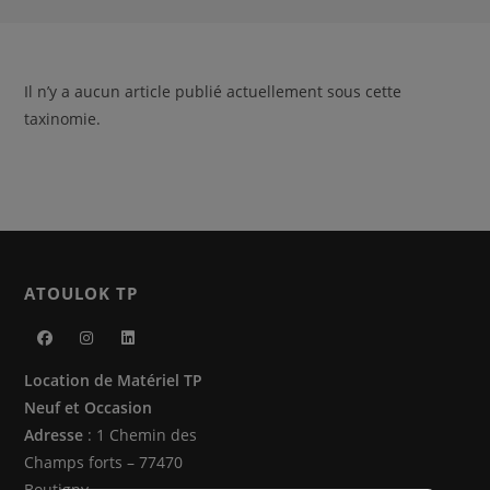
Il n’y a aucun article publié actuellement sous cette
taxinomie.
ATOULOK TP
S’ouvre
S’ouvre
S’ouvre
Location de Matériel TP
dans
dans
dans
Neuf et Occasion
un
un
un
Adresse
: 1 Chemin des
nouvel
nouvel
nouvel
Champs forts – 77470
onglet
onglet
onglet
Boutigny