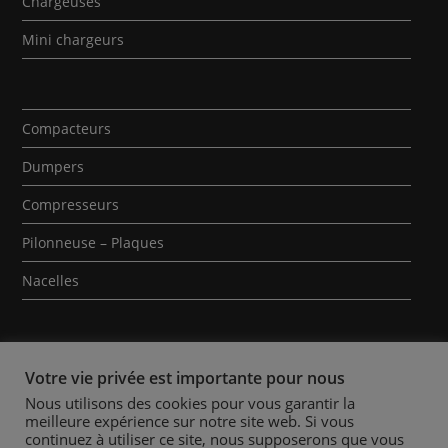
Chargeuses
Mini chargeurs
Compacteurs
Dumpers
Compresseurs
Pilonneuse – Plaques
Nacelles
Votre vie privée est importante pour nous
Nous utilisons des cookies pour vous garantir la
meilleure expérience sur notre site web. Si vous
Qui sommes-nous ?
Contact
Mentions Légales
continuez à utiliser ce site, nous supposerons que vous