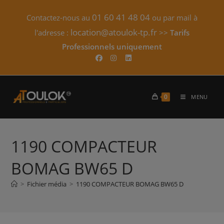
Skip
01 60 41 48 04
Contactez-nous au
ou par mail à
to
content
location@atoulok-tp.fr
l'adresse :
>>
Tarifs
Professionnels uniquement​
0
MENU
1190 COMPACTEUR
BOMAG BW65 D
>
Fichier média
>
1190 COMPACTEUR BOMAG BW65 D