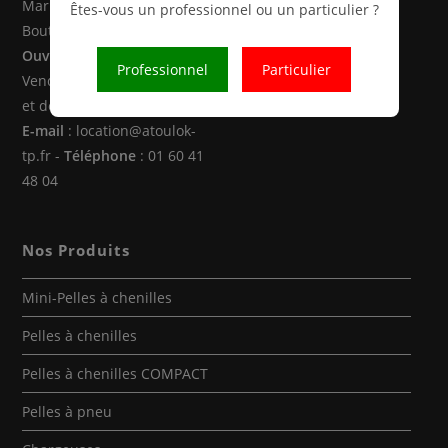
Marne la Vallée (77470 -
Êtes-vous un professionnel ou un particulier ?
Boutigny)
Ouverture
: Du Lundi au
Professionnel
Particulier
Vendredi de 8h00 à 12h30
et de 14h00 à 18h00
E-mail
: location@atoulok-
tp.fr -
Téléphone
: 01 60 41
48 04
Nos Produits
Mini-Pelles à chenilles
Pelles à chenilles
Pelles à chenilles COMPACT
Pelles à pneu