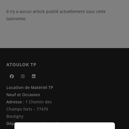
Il n’y a aucun article publié actuellement sous cette
taxinomie.
ATOULOK TP
S’ouvre
S’ouvre
S’ouvre
Location de Matériel TP
dans
dans
dans
Neuf et Occasion
un
un
un
Adresse
: 1 Chemin des
nouvel
nouvel
nouvel
Champs forts – 77470
onglet
onglet
onglet
Boutigny
Dépôts
: Vaire sur Marne &