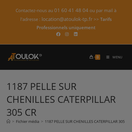
Skip
01 60 41 48 04
Contactez-nous au
ou par mail à
to
content
location@atoulok-tp.fr
l'adresse :
>>
Tarifs
Professionnels uniquement​
0
MENU
1187 PELLE SUR
CHENILLES CATERPILLAR
305 CR
>
Fichier média
>
1187 PELLE SUR CHENILLES CATERPILLAR 305 CR