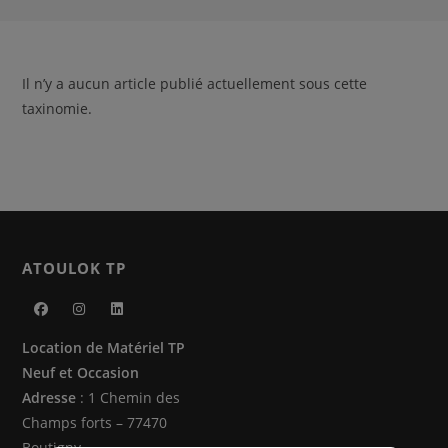
Il n’y a aucun article publié actuellement sous cette
taxinomie.
ATOULOK TP
S’ouvre
S’ouvre
S’ouvre
Location de Matériel TP
dans
dans
dans
Neuf et Occasion
un
un
un
Adresse
: 1 Chemin des
nouvel
nouvel
nouvel
Champs forts – 77470
onglet
onglet
onglet
Boutigny