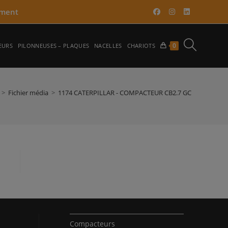
ment​
TOGGLE
0
EURS
PILONNEUSES – PLAQUES
NACELLES
CHARIOTS
WEBSITE
>
Fichier média
>
1174 CATERPILLAR - COMPACTEUR CB2.7 GC
SEARCH
Compacteurs