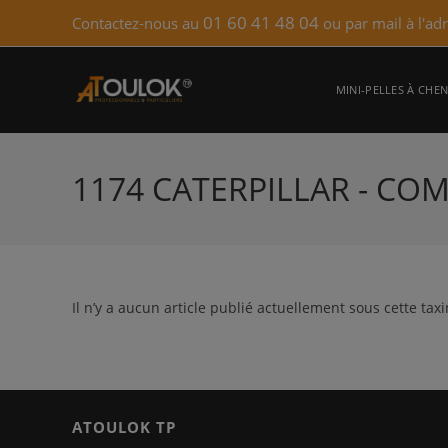
Skip
01 60 41 48 04
Contactez-nous au
ou par mail à l'ad
to
content
MINI-PELLES À CHEN
1174 CATERPILLAR - CO
Il n’y a aucun article publié actuellement sous cette tax
ATOULOK TP