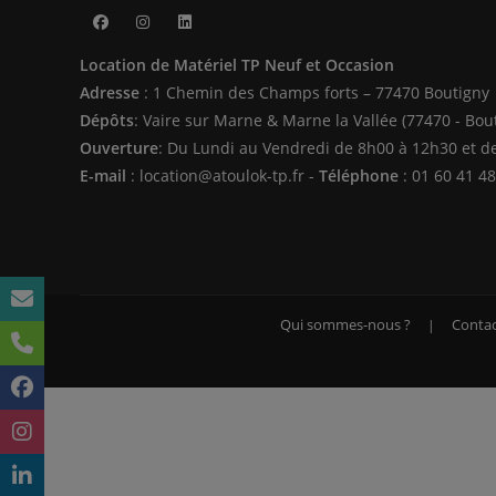
S’ouvre
S’ouvre
S’ouvre
Location de Matériel TP Neuf et Occasion
dans
dans
dans
Adresse
: 1 Chemin des Champs forts – 77470 Boutigny
un
un
un
Dépôts
: Vaire sur Marne & Marne la Vallée (77470 - Bou
nouvel
nouvel
nouvel
Ouverture
: Du Lundi au Vendredi de 8h00 à 12h30 et d
onglet
onglet
onglet
E-mail
: location@atoulok-tp.fr -
Téléphone
: 01 60 41 48
Qui sommes-nous ?
Contac