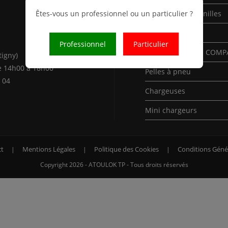
Êtes-vous un professionnel ou un particulier ?
Mini-Pelles à chenilles
Pelles à chenilles
Professionnel
Particulier
Pelles à chenilles COM
tigny)
e 14h00 à 18h00
Pelles à pneu
 04
Chargeuses
Mini chargeurs
t
Mentions Légales
Politique des Cookies
Conditions Géné
Copyright 2026 - ATOULOK TP - Tous droits réservés