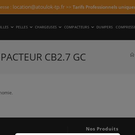
location@atoulok-tp.fr
resse :
>>
Tarifs Professionnels unique
ILLES
PELLES
CHARGEUSES
COMPACTEURS
DUMPERS
COMPRESS
MPACTEUR CB2.7 GC
inomie.
Nos Produits