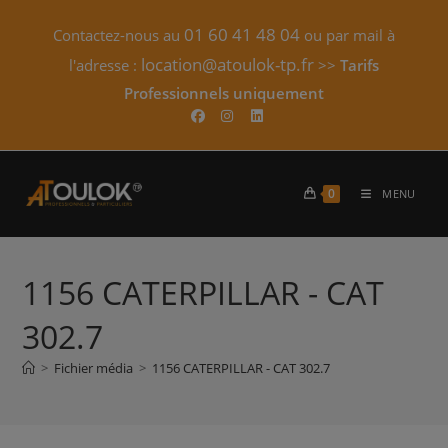
Skip
01 60 41 48 04
Contactez-nous au
ou par mail à
to
content
location@atoulok-tp.fr
l'adresse :
>>
Tarifs
Professionnels uniquement​
0
MENU
1156 CATERPILLAR - CAT
302.7
>
Fichier média
>
1156 CATERPILLAR - CAT 302.7