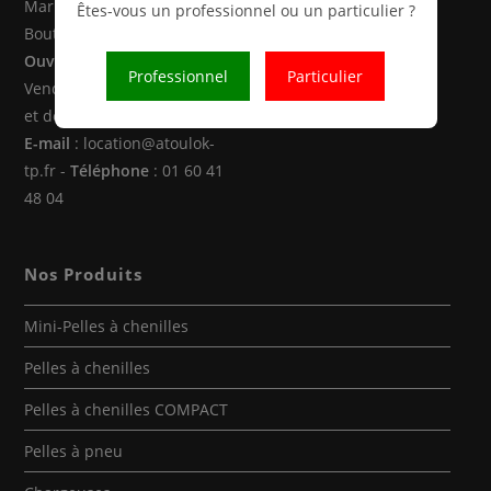
Marne la Vallée (77470 -
Êtes-vous un professionnel ou un particulier ?
Boutigny)
Ouverture
: Du Lundi au
Professionnel
Particulier
Vendredi de 8h00 à 12h30
et de 14h00 à 18h00
E-mail
: location@atoulok-
tp.fr -
Téléphone
: 01 60 41
48 04
Nos Produits
Mini-Pelles à chenilles
Pelles à chenilles
Pelles à chenilles COMPACT
Pelles à pneu