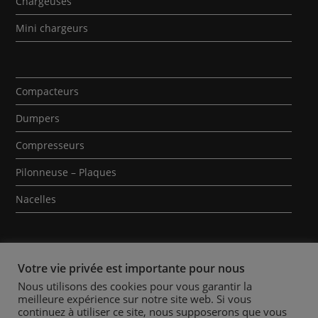
Chargeuses
Mini chargeurs
Compacteurs
Dumpers
Compresseurs
Pilonneuse – Plaques
Nacelles
Votre vie privée est importante pour nous
Nous utilisons des cookies pour vous garantir la
meilleure expérience sur notre site web. Si vous
Qui sommes-nous ?
Contact
Mentions Légales
continuez à utiliser ce site, nous supposerons que vous