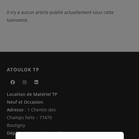
Il n’y a aucun article publié actuellement sous cette
taxinomie.
ATOULOK TP
S’ouvre
S’ouvre
S’ouvre
Location de Matériel TP
dans
dans
dans
Neuf et Occasion
un
un
un
Adresse
: 1 Chemin des
nouvel
nouvel
nouvel
Champs forts – 77470
onglet
onglet
onglet
Boutigny
Dépôts
: Vaire sur Marne &