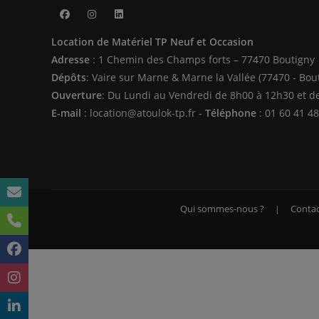
S’ouvre
S’ouvre
S’ouvre
Location de Matériel TP Neuf et Occasion
dans
dans
dans
Adresse
: 1 Chemin des Champs forts – 77470 Boutigny
un
un
un
Dépôts
: Vaire sur Marne & Marne la Vallée (77470 - Bou
nouvel
nouvel
nouvel
Ouverture
: Du Lundi au Vendredi de 8h00 à 12h30 et d
onglet
onglet
onglet
E-mail
: location@atoulok-tp.fr -
Téléphone
: 01 60 41 48
Qui sommes-nous ?
Contac