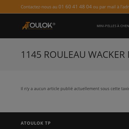
Skip
01 60 41 48 04
Contactez-nous au
ou par mail à l'ad
to
content
MINI-PELLES À CHEN
1145 ROULEAU WACKER
Il n’y a aucun article publié actuellement sous cette tax
ATOULOK TP