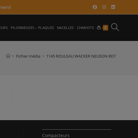
ment​
TOGGLE
0
EURS
PILONNEUSES – PLAQUES
NACELLES
CHARIOTS
WEBSITE
>
Fichier média
>
1145 ROULEAU WACKER NEUSON RD7
SEARCH
Compacteurs