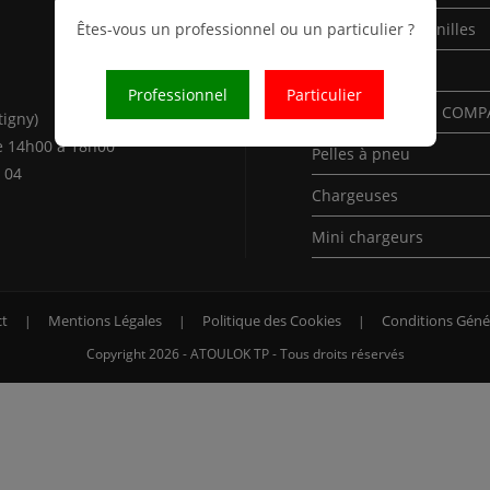
Êtes-vous un professionnel ou un particulier ?
Mini-Pelles à chenilles
Pelles à chenilles
Professionnel
Particulier
Pelles à chenilles COM
tigny)
e 14h00 à 18h00
Pelles à pneu
 04
Chargeuses
Mini chargeurs
t
Mentions Légales
Politique des Cookies
Conditions Géné
Copyright 2026 - ATOULOK TP - Tous droits réservés