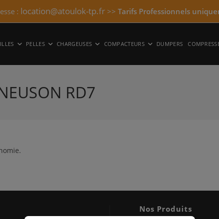
location@atoulok-tp.fr
resse :
>>
Tarifs Professionnels unique
ILLES
PELLES
CHARGEUSES
COMPACTEURS
DUMPERS
COMPRESS
 NEUSON RD7
inomie.
Nos Produits