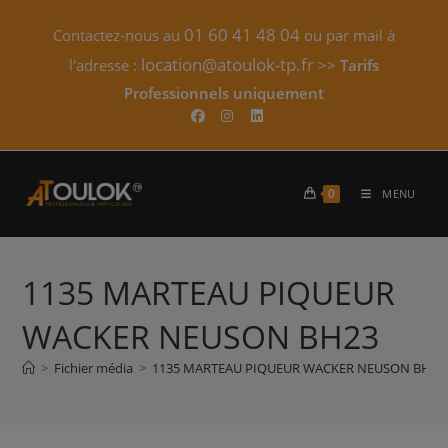
Skip
01 60 41 48 04
Contactez-nous au
ou par mail à
to
content
location@atoulok-tp.fr
l'adresse :
>>
Tarifs
Professionnels uniquement​
0
MENU
1135 MARTEAU PIQUEUR
WACKER NEUSON BH23
>
Fichier média
>
1135 MARTEAU PIQUEUR WACKER NEUSON BH23