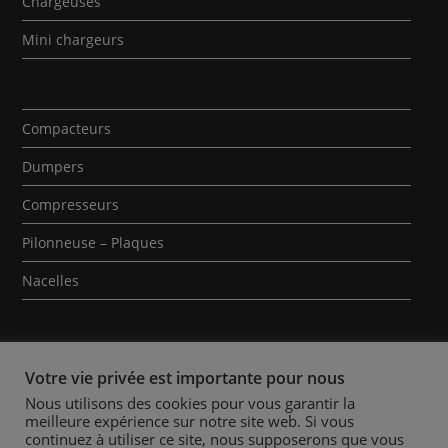
Chargeuses
Mini chargeurs
Compacteurs
Dumpers
Compresseurs
Pilonneuse – Plaques
Nacelles
Votre vie privée est importante pour nous
Nous utilisons des cookies pour vous garantir la
meilleure expérience sur notre site web. Si vous
Qui sommes-nous ?
Contact
Mentions Légales
continuez à utiliser ce site, nous supposerons que vous