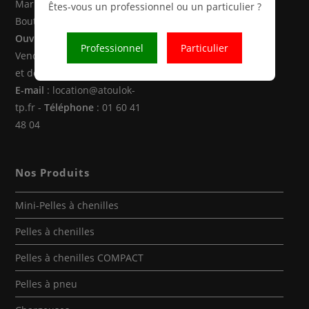
Marne la Vallée (77470 -
Êtes-vous un professionnel ou un particulier ?
Boutigny)
Ouverture
: Du Lundi au
Professionnel
Particulier
Vendredi de 8h00 à 12h30
et de 14h00 à 18h00
E-mail
: location@atoulok-
tp.fr -
Téléphone
: 01 60 41
48 04
Nos Produits
Mini-Pelles à chenilles
Pelles à chenilles
Pelles à chenilles COMPACT
Pelles à pneu