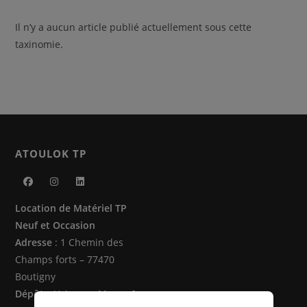
Il n’y a aucun article publié actuellement sous cette
taxinomie.
ATOULOK TP
S’ouvre
S’ouvre
S’ouvre
Location de Matériel TP
dans
dans
dans
Neuf et Occasion
un
un
un
Adresse
: 1 Chemin des
nouvel
nouvel
nouvel
Champs forts – 77470
onglet
onglet
onglet
Boutigny
Dépôts
: Vaire sur Marne &