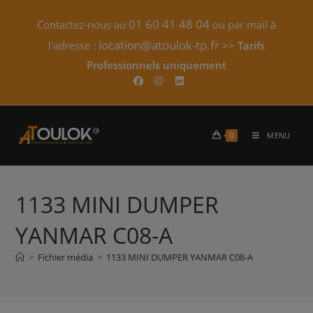
Skip
01 60 41 48 04
Contactez-nous au
ou par mail à
to
content
location@atoulok-tp.fr
l'adresse :
>>
Tarifs
Professionnels uniquement​
0
MENU
1133 MINI DUMPER
YANMAR C08-A
>
Fichier média
>
1133 MINI DUMPER YANMAR C08-A