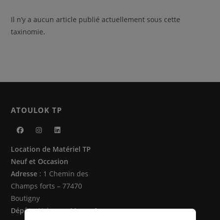
Il n’y a aucun article publié actuellement sous cette
taxinomie.
ATOULOK TP
S’ouvre
S’ouvre
S’ouvre
Location de Matériel TP
dans
dans
dans
Neuf et Occasion
un
un
un
Adresse
: 1 Chemin des
nouvel
nouvel
nouvel
Champs forts – 77470
onglet
onglet
onglet
Boutigny
Dépôts
: Vaire sur Marne &