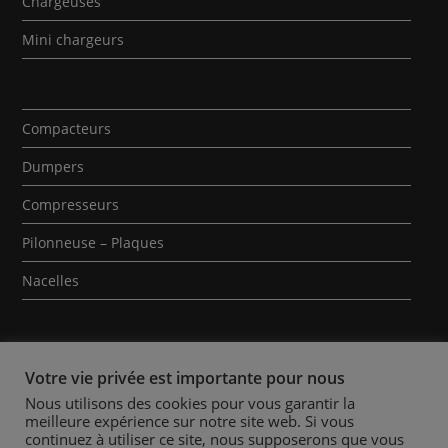
Chargeuses
Mini chargeurs
Compacteurs
Dumpers
Compresseurs
Pilonneuse – Plaques
Nacelles
Votre vie privée est importante pour nous
Nous utilisons des cookies pour vous garantir la
meilleure expérience sur notre site web. Si vous
Qui sommes-nous ?
Contact
Mentions Légales
continuez à utiliser ce site, nous supposerons que vous