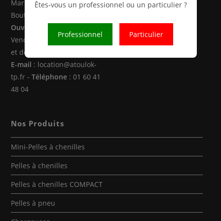
Marne la Vallée (77470 -
Êtes-vous un professionnel ou un particulier ?
Boutigny)
Ouverture
: Du Lundi au
Professionnel
Particulier
Vendredi de 8h00 à 12h30
et de 14h00 à 18h00
E-mail
: location@atoulok-
tp.fr -
Téléphone
: 01 60 41
48 04
Nos Produits
Mini-Pelles à chenilles
Pelles à chenilles
Pelles à chenilles COMPACT
Pelles à pneu