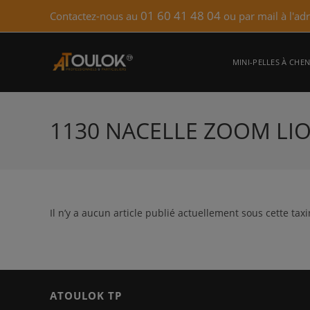
Skip
01 60 41 48 04
Contactez-nous au
ou par mail à l'ad
to
content
MINI-PELLES À CHEN
1130 NACELLE ZOOM LIO
Il n’y a aucun article publié actuellement sous cette tax
ATOULOK TP