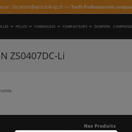
location@atoulok-tp.fr
resse :
>>
Tarifs Professionnels unique
ILLES
PELLES
CHARGEUSES
COMPACTEURS
DUMPERS
COMPRESS
N ZS0407DC-Li
inomie.
Nos Produits