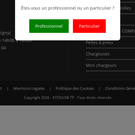
Êtes-vous un professionnel ou un particulier ?
Mini-Pelles à chenilles
Pelles à chenilles
Professionnel
Particulier
Pelles à chenilles COM
tigny)
e 14h00 à 18h00
Pelles à pneu
 04
Chargeuses
Mini chargeurs
t
Mentions Légales
Politique des Cookies
Conditions Géné
Copyright 2026 - ATOULOK TP - Tous droits réservés