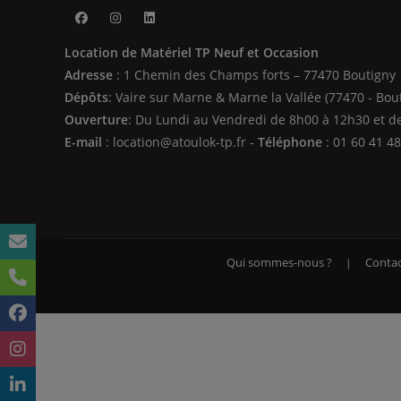
S’ouvre
S’ouvre
S’ouvre
Location de Matériel TP Neuf et Occasion
dans
dans
dans
Adresse
: 1 Chemin des Champs forts – 77470 Boutigny
un
un
un
Dépôts
: Vaire sur Marne & Marne la Vallée (77470 - Bou
nouvel
nouvel
nouvel
Ouverture
: Du Lundi au Vendredi de 8h00 à 12h30 et d
onglet
onglet
onglet
E-mail
: location@atoulok-tp.fr -
Téléphone
: 01 60 41 48
Qui sommes-nous ?
Contac