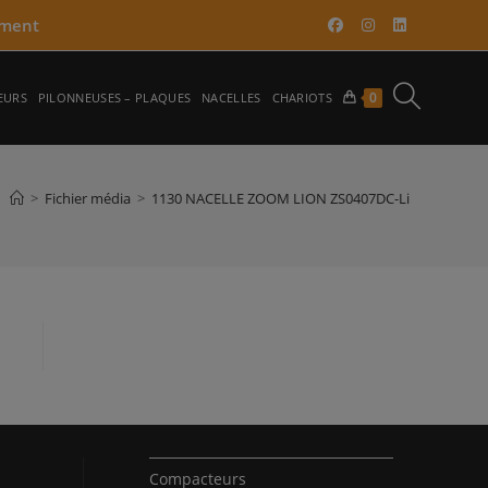
ment​
TOGGLE
0
EURS
PILONNEUSES – PLAQUES
NACELLES
CHARIOTS
WEBSITE
>
Fichier média
>
1130 NACELLE ZOOM LION ZS0407DC-Li
SEARCH
Compacteurs