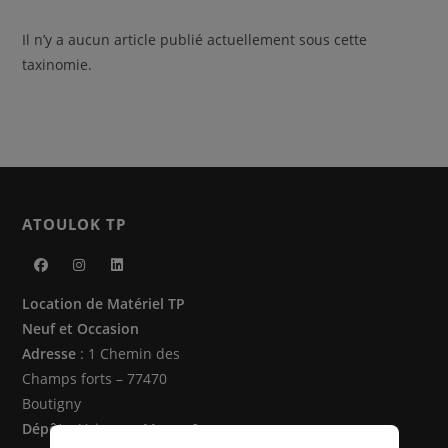
Il n’y a aucun article publié actuellement sous cette
taxinomie.
ATOULOK TP
S’ouvre
S’ouvre
S’ouvre
Location de Matériel TP
dans
dans
dans
Neuf et Occasion
un
un
un
Adresse
: 1 Chemin des
nouvel
nouvel
nouvel
Champs forts – 77470
onglet
onglet
onglet
Boutigny
Dépôts
: Vaire sur Marne &