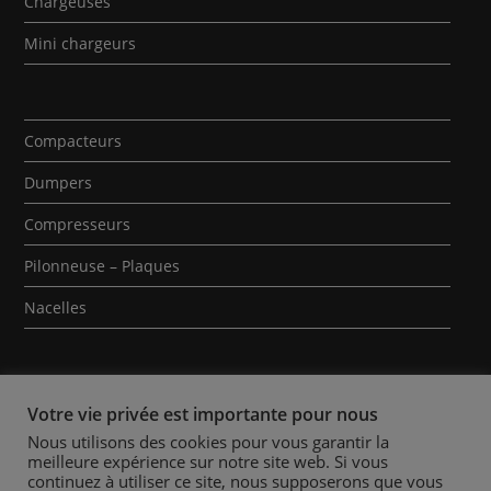
Chargeuses
Mini chargeurs
Compacteurs
Dumpers
Compresseurs
Pilonneuse – Plaques
Nacelles
Votre vie privée est importante pour nous
Nous utilisons des cookies pour vous garantir la
meilleure expérience sur notre site web. Si vous
Qui sommes-nous ?
Contact
Mentions Légales
continuez à utiliser ce site, nous supposerons que vous