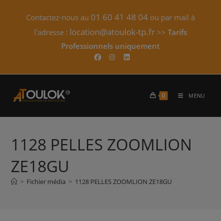
Skip
01 60 41 48 04
Contactez-nous au
ou par mail à
to
content
location@atoulok-tp.fr
l'adresse :
>>
Tarifs
Professionnels uniquement​
0
MENU
1128 PELLES ZOOMLION
ZE18GU
>
Fichier média
>
1128 PELLES ZOOMLION ZE18GU