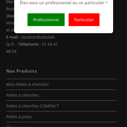
Marne la Vallée (77470 -
Êtes-vous un professionnel ou un particulier ?
Boutigny)
Ouverture
: Du Lundi au
Professionnel
Particulier
Vendredi de 8h00 à 12h30
et de 14h00 à 18h00
E-mail
: location@atoulok-
tp.fr -
Téléphone
: 01 60 41
48 04
Nos Produits
Mini-Pelles à chenilles
Pelles à chenilles
Pelles à chenilles COMPACT
Pelles à pneu