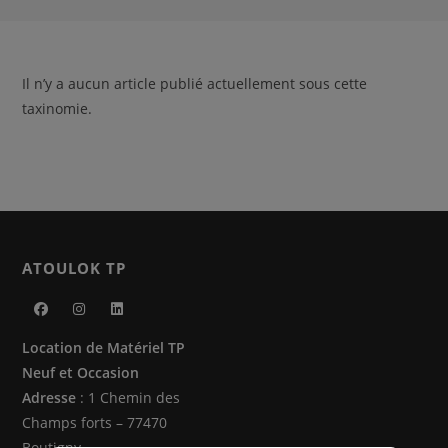
Il n’y a aucun article publié actuellement sous cette
taxinomie.
ATOULOK TP
S’ouvre
S’ouvre
S’ouvre
Location de Matériel TP
dans
dans
dans
Neuf et Occasion
un
un
un
Adresse
: 1 Chemin des
nouvel
nouvel
nouvel
Champs forts – 77470
onglet
onglet
onglet
Boutigny