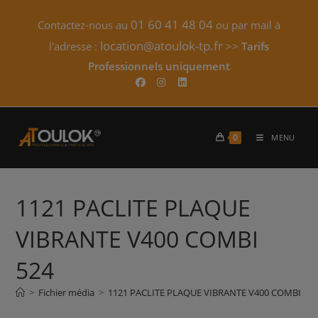
Skip
01 60 41 48 04
Contactez-nous au
ou par mail à
to
content
location@atoulok-tp.fr
l'adresse :
>>
Tarifs
Professionnels uniquement​
0
MENU
1121 PACLITE PLAQUE
VIBRANTE V400 COMBI
524
>
Fichier média
>
1121 PACLITE PLAQUE VIBRANTE V400 COMBI 52