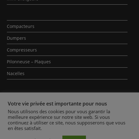
Compacteurs
Dumpers
Compresseurs
Pilonneuse – Plaques
Nacelles
Votre vie privée est importante pour nous
Nous utilisons des cookies pour vous garantir la
meilleure expérience sur notre site web. Si vous
Qui sommes-nous ?
Contact
Mentions Légales
continuez à utiliser ce site, nous supposerons que vous
en êtes satisfait.
Politique des Cookies
Conditions Générales de Location
Actualités