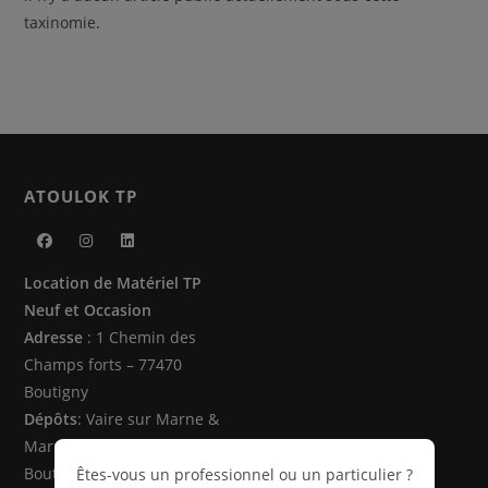
taxinomie.
ATOULOK TP
S’ouvre
S’ouvre
S’ouvre
Location de Matériel TP
dans
dans
dans
Neuf et Occasion
un
un
un
Adresse
: 1 Chemin des
nouvel
nouvel
nouvel
Champs forts – 77470
onglet
onglet
onglet
Boutigny
Dépôts
: Vaire sur Marne &
Marne la Vallée (77470 -
Boutigny)
Êtes-vous un professionnel ou un particulier ?