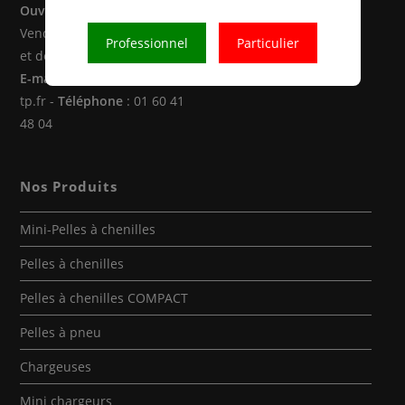
Ouverture
: Du Lundi au
Vendredi de 8h00 à 12h30
Professionnel
Particulier
et de 14h00 à 18h00
E-mail
: location@atoulok-
tp.fr -
Téléphone
: 01 60 41
48 04
Nos Produits
Mini-Pelles à chenilles
Pelles à chenilles
Pelles à chenilles COMPACT
Pelles à pneu
Chargeuses
Mini chargeurs