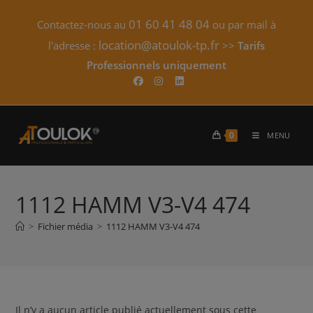
Skip
01 60 41 48 04
Contactez-nous au
ou par mail à
to
content
location@atoulok-tp.fr
l'adresse :
>>
Tarifs
Professionnels uniquement​
0
MENU
1112 HAMM V3-V4 474
>
Fichier média
>
1112 HAMM V3-V4 474
Il n’y a aucun article publié actuellement sous cette