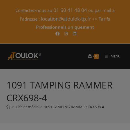
Skip
01 60 41 48 04
Contactez-nous au
ou par mail à
to
content
location@atoulok-tp.fr
l'adresse :
>>
Tarifs
Professionnels uniquement​
0
MENU
1091 TAMPING RAMMER
CRX698-4
>
Fichier média
>
1091 TAMPING RAMMER CRX698-4