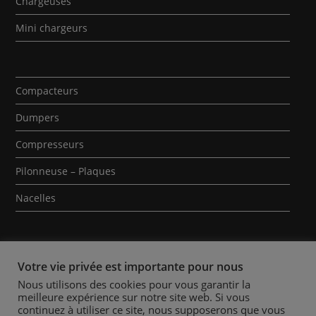
Chargeuses
Mini chargeurs
Compacteurs
Dumpers
Compresseurs
Pilonneuse – Plaques
Nacelles
Votre vie privée est importante pour nous
Nous utilisons des cookies pour vous garantir la
meilleure expérience sur notre site web. Si vous
Qui sommes-nous ?
Contact
Mentions Légales
continuez à utiliser ce site, nous supposerons que vous