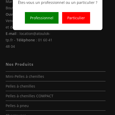
Marne la Vallée (77470 -
Êtes-vous un professionnel ou un particulier ?
Boutigny)
Ouverture
: Du Lundi au
Professionnel
Particulier
Vendredi de 8h00 à 12h30
et de 14h00 à 18h00
E-mail
: location@atoulok-
tp.fr -
Téléphone
: 01 60 41
48 04
Nos Produits
Mini-Pelles à chenilles
Pelles à chenilles
Pelles à chenilles COMPACT
Pelles à pneu