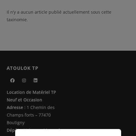
Il n’y a aucun article publié actuellement sous cette
taxinomie.
ATOULOK TP
S’ouvre
S’ouvre
S’ouvre
Location de Matériel TP
dans
dans
dans
Neuf et Occasion
un
un
un
Adresse
: 1 Chemin des
nouvel
nouvel
nouvel
Champs forts – 77470
onglet
onglet
onglet
Boutigny
Dépôts
: Vaire sur Marne &