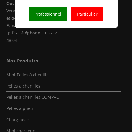
Ouverture
: Du Lundi au
Vendredi de 8h00 à 12h30
Professionnel
Particulier
et de 14h00 à 18h00
E-mail
: location@atoulok-
tp.fr -
Téléphone
: 01 60 41
48 04
Nos Produits
Mini-Pelles à chenilles
Pelles à chenilles
Pelles à chenilles COMPACT
Pelles à pneu
Chargeuses
Mini chargeurs