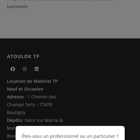
taxinomie.
ATOULOK TP
S’ouvre
S’ouvre
S’ouvre
Location de Matériel TP
dans
dans
dans
Neuf et Occasion
un
un
un
Adresse
: 1 Chemin des
nouvel
nouvel
nouvel
Champs forts – 77470
onglet
onglet
onglet
Boutigny
Dépôts
: Vaire sur Marne &
Marne la Vallée (77470 -
Boutigny)
Êtes-vous un professionnel ou un particulier ?