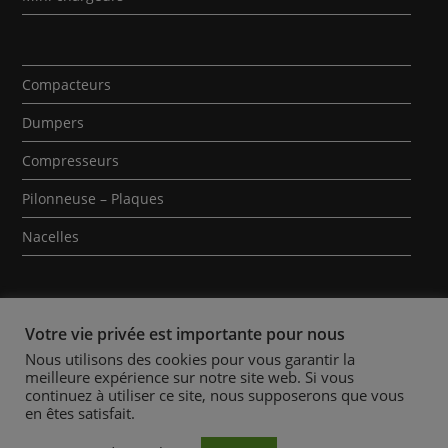
Compacteurs
Dumpers
Compresseurs
Pilonneuse – Plaques
Nacelles
Votre vie privée est importante pour nous
Nous utilisons des cookies pour vous garantir la
meilleure expérience sur notre site web. Si vous
Qui sommes-nous ?
Contact
Mentions Légales
continuez à utiliser ce site, nous supposerons que vous
en êtes satisfait.
Politique des Cookies
Conditions Générales de Location
Actualités