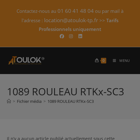
Skip
01 60 41 48 04
Contactez-nous au
ou par mail à
to
content
location@atoulok-tp.fr
l'adresse :
>>
Tarifs
Professionnels uniquement​
0
MENU
1089 ROULEAU RTKx-SC3
>
Fichier média
>
1089 ROULEAU RTKx-SC3
Il n’y a aucun article publié actuellement sous cette