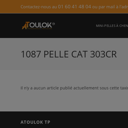
Skip
01 60 41 48 04
Contactez-nous au
ou par mail à l'ad
to
content
MINI-PELLES À CHEN
1087 PELLE CAT 303CR
Il n’y a aucun article publié actuellement sous cette tax
ATOULOK TP