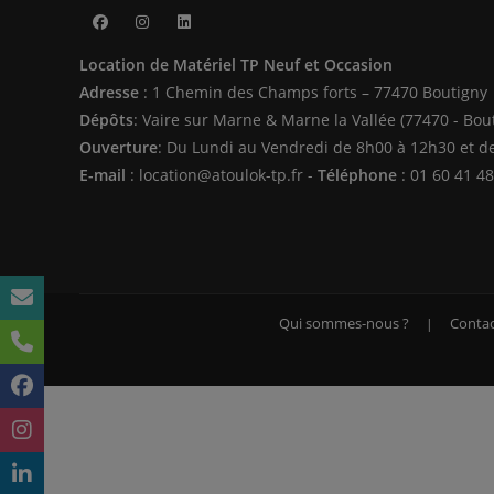
S’ouvre
S’ouvre
S’ouvre
Location de Matériel TP Neuf et Occasion
dans
dans
dans
Adresse
: 1 Chemin des Champs forts – 77470 Boutigny
un
un
un
Dépôts
: Vaire sur Marne & Marne la Vallée (77470 - Bou
nouvel
nouvel
nouvel
Ouverture
: Du Lundi au Vendredi de 8h00 à 12h30 et d
onglet
onglet
onglet
E-mail
: location@atoulok-tp.fr -
Téléphone
: 01 60 41 48
Qui sommes-nous ?
Contac