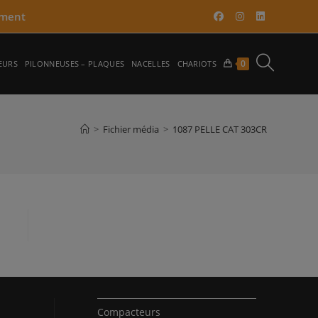
ment​
TOGGLE
0
EURS
PILONNEUSES – PLAQUES
NACELLES
CHARIOTS
WEBSITE
>
Fichier média
>
1087 PELLE CAT 303CR
SEARCH
Compacteurs