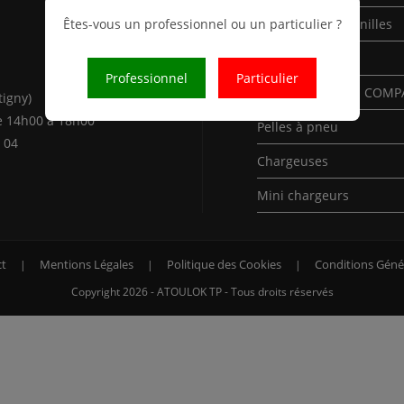
Êtes-vous un professionnel ou un particulier ?
Mini-Pelles à chenilles
Pelles à chenilles
Professionnel
Particulier
Pelles à chenilles COM
tigny)
e 14h00 à 18h00
Pelles à pneu
 04
Chargeuses
Mini chargeurs
t
Mentions Légales
Politique des Cookies
Conditions Géné
Copyright 2026 - ATOULOK TP - Tous droits réservés