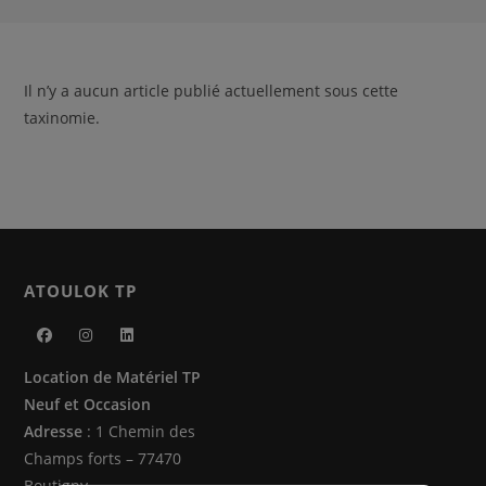
Il n’y a aucun article publié actuellement sous cette
taxinomie.
ATOULOK TP
S’ouvre
S’ouvre
S’ouvre
Location de Matériel TP
dans
dans
dans
Neuf et Occasion
un
un
un
Adresse
: 1 Chemin des
nouvel
nouvel
nouvel
Champs forts – 77470
onglet
onglet
onglet
Boutigny