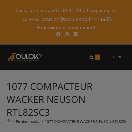
Skip
01 60 41 48 04
Contactez-nous au
ou par mail à
to
content
location@atoulok-tp.fr
l'adresse :
>>
Tarifs
Professionnels uniquement​
0
MENU
1077 COMPACTEUR
WACKER NEUSON
RTL82SC3
>
Fichier média
>
1077 COMPACTEUR WACKER NEUSON RTL82SC3