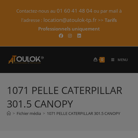
Skip
01 60 41 48 04
Contactez-nous au
ou par mail à
to
content
location@atoulok-tp.fr
l'adresse :
>>
Tarifs
Professionnels uniquement​
0
MENU
1071 PELLE CATERPILLAR
301.5 CANOPY
>
Fichier média
>
1071 PELLE CATERPILLAR 301.5 CANOPY