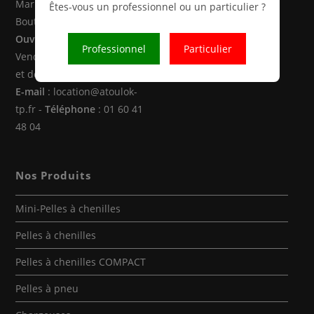
Marne la Vallée (77470 -
Êtes-vous un professionnel ou un particulier ?
Boutigny)
Ouverture
: Du Lundi au
Professionnel
Particulier
Vendredi de 8h00 à 12h30
et de 14h00 à 18h00
E-mail
: location@atoulok-
tp.fr -
Téléphone
: 01 60 41
48 04
Nos Produits
Mini-Pelles à chenilles
Pelles à chenilles
Pelles à chenilles COMPACT
Pelles à pneu