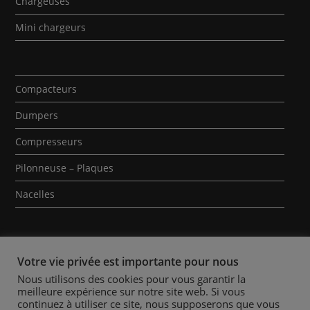
Chargeuses
Mini chargeurs
Compacteurs
Dumpers
Compresseurs
Pilonneuse – Plaques
Nacelles
Votre vie privée est importante pour nous
Nous utilisons des cookies pour vous garantir la
meilleure expérience sur notre site web. Si vous
Qui sommes-nous ?
Contact
Mentions Légales
continuez à utiliser ce site, nous supposerons que vous