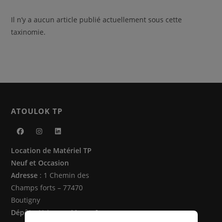
Il n’y a aucun article publié actuellement sous cette
taxinomie.
ATOULOK TP
S’ouvre
S’ouvre
S’ouvre
Location de Matériel TP
dans
dans
dans
Neuf et Occasion
un
un
un
Adresse
: 1 Chemin des
nouvel
nouvel
nouvel
Champs forts – 77470
onglet
onglet
onglet
Boutigny
Dépôts
: Vaire sur Marne &