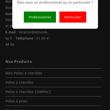
Marne la Vallée (77470 -
Êtes-vous un professionnel ou un particulier ?
Boutigny)
Ouverture
: Du Lundi au
Professionnel
Particulier
Vendredi de 8h00 à 12h30
et de 14h00 à 18h00
E-mail
: location@atoulok-
tp.fr -
Téléphone
: 01 60 41
48 04
Nos Produits
Mini-Pelles à chenilles
Pelles à chenilles
Pelles à chenilles COMPACT
Pelles à pneu