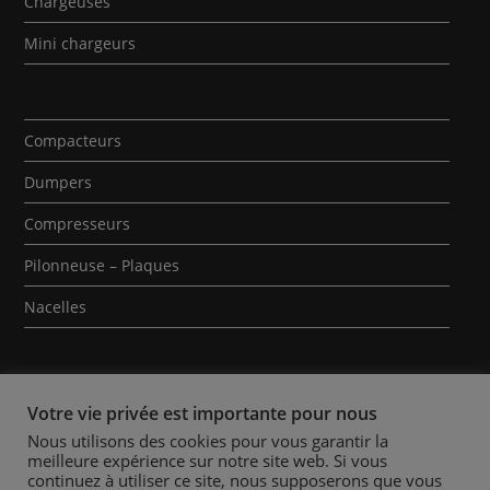
Chargeuses
Mini chargeurs
Compacteurs
Dumpers
Compresseurs
Pilonneuse – Plaques
Nacelles
Votre vie privée est importante pour nous
Nous utilisons des cookies pour vous garantir la
meilleure expérience sur notre site web. Si vous
Qui sommes-nous ?
Contact
Mentions Légales
continuez à utiliser ce site, nous supposerons que vous