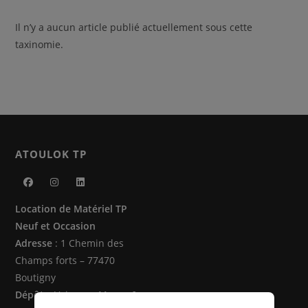
Il n’y a aucun article publié actuellement sous cette
taxinomie.
ATOULOK TP
S’ouvre
S’ouvre
S’ouvre
Location de Matériel TP
dans
dans
dans
Neuf et Occasion
un
un
un
Adresse
: 1 Chemin des
nouvel
nouvel
nouvel
Champs forts – 77470
onglet
onglet
onglet
Boutigny
Dépôts
: Vaire sur Marne &