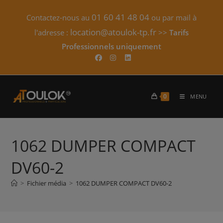
Skip
01 60 41 48 04
Contactez-nous au
ou par mail à
to
content
location@atoulok-tp.fr
l'adresse :
>>
Tarifs
Professionnels uniquement​
0
MENU
1062 DUMPER COMPACT
DV60-2
>
Fichier média
>
1062 DUMPER COMPACT DV60-2