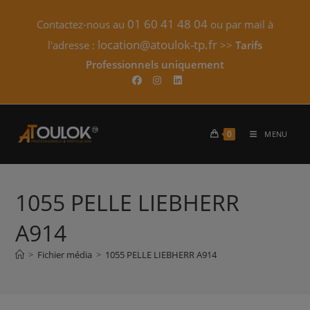
Skip
01 60 41 48 04
Contactez-nous au
ou par mail à
to
content
location@atoulok-tp.fr
l'adresse :
>>
Tarifs
Professionnels uniquement​
0
MENU
1055 PELLE LIEBHERR
A914
>
Fichier média
>
1055 PELLE LIEBHERR A914