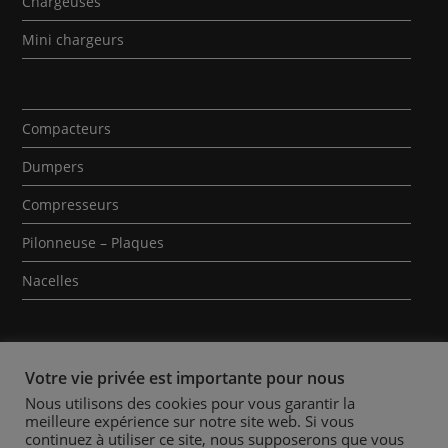
Chargeuses
Mini chargeurs
Compacteurs
Dumpers
Compresseurs
Pilonneuse – Plaques
Nacelles
Votre vie privée est importante pour nous
Nous utilisons des cookies pour vous garantir la
meilleure expérience sur notre site web. Si vous
Qui sommes-nous ?
Contact
Mentions Légales
continuez à utiliser ce site, nous supposerons que vous