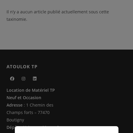
Il n’y a aucun article publié actuellement sous cette
taxinomie.
ATOULOK TP
S’ouvre
S’ouvre
S’ouvre
Location de Matériel TP
dans
dans
dans
Neuf et Occasion
un
un
un
Adresse
: 1 Chemin des
nouvel
nouvel
nouvel
Champs forts – 77470
onglet
onglet
onglet
Boutigny
Dépôts
: Vaire sur Marne &