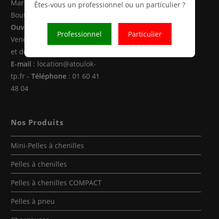
Marne la Vallée (77470 -
Êtes-vous un professionnel ou un particulier ?
Boutigny)
Ouverture
: Du Lundi au
Professionnel
Particulier
Vendredi de 8h00 à 12h30
et de 14h00 à 18h00
E-mail
: location@atoulok-
tp.fr -
Téléphone
: 01 60 41
48 04
Nos Produits
Mini-Pelles à chenilles
Pelles à chenilles
Pelles à chenilles COMPACT
Pelles à pneu