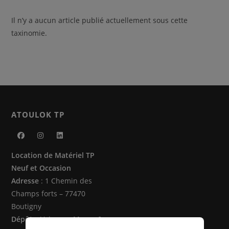
Il n’y a aucun article publié actuellement sous cette
taxinomie.
ATOULOK TP
S’ouvre
S’ouvre
S’ouvre
Location de Matériel TP
dans
dans
dans
Neuf et Occasion
un
un
un
Adresse
: 1 Chemin des
nouvel
nouvel
nouvel
Champs forts – 77470
onglet
onglet
onglet
Boutigny
Dépôts
: Vaire sur Marne &