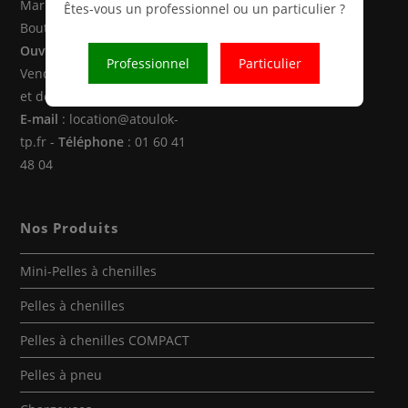
Marne la Vallée (77470 -
Êtes-vous un professionnel ou un particulier ?
Boutigny)
Ouverture
: Du Lundi au
Professionnel
Particulier
Vendredi de 8h00 à 12h30
et de 14h00 à 18h00
E-mail
: location@atoulok-
tp.fr -
Téléphone
: 01 60 41
48 04
Nos Produits
Mini-Pelles à chenilles
Pelles à chenilles
Pelles à chenilles COMPACT
Pelles à pneu