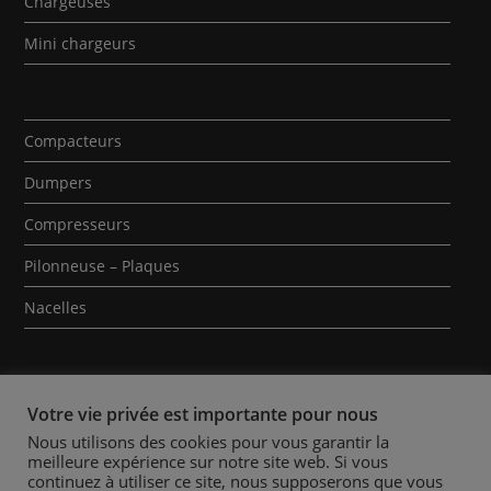
Chargeuses
Mini chargeurs
Compacteurs
Dumpers
Compresseurs
Pilonneuse – Plaques
Nacelles
Votre vie privée est importante pour nous
Nous utilisons des cookies pour vous garantir la
meilleure expérience sur notre site web. Si vous
Qui sommes-nous ?
Contact
Mentions Légales
continuez à utiliser ce site, nous supposerons que vous