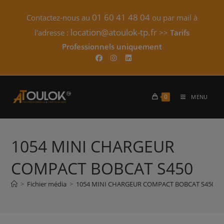
Skip
01 60 41 48 04
Contactez-nous au
ou par mail à
to
content
location@atoulok-tp.fr
l'adresse :
>>
Tarifs
Professionnels uniquement​
0
MENU
1054 MINI CHARGEUR
COMPACT BOBCAT S450
>
Fichier média
>
1054 MINI CHARGEUR COMPACT BOBCAT S450