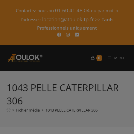
Skip
01 60 41 48 04
Contactez-nous au
ou par mail à
to
content
location@atoulok-tp.fr
l'adresse :
>>
Tarifs
Professionnels uniquement​
0
MENU
1043 PELLE CATERPILLAR
306
>
Fichier média
>
1043 PELLE CATERPILLAR 306