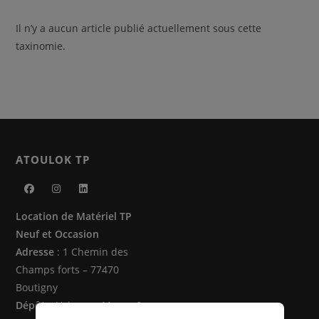
Il n’y a aucun article publié actuellement sous cette
taxinomie.
ATOULOK TP
S’ouvre
S’ouvre
S’ouvre
Location de Matériel TP
dans
dans
dans
Neuf et Occasion
un
un
un
Adresse
: 1 Chemin des
nouvel
nouvel
nouvel
Champs forts – 77470
onglet
onglet
onglet
Boutigny
Dépôts
: Vaire sur Marne &