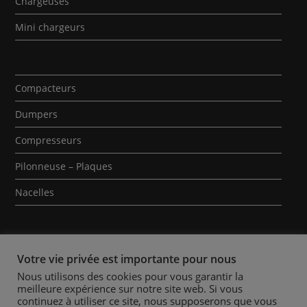
Chargeuses
Mini chargeurs
Compacteurs
Dumpers
Compresseurs
Pilonneuse – Plaques
Nacelles
Votre vie privée est importante pour nous
Nous utilisons des cookies pour vous garantir la
meilleure expérience sur notre site web. Si vous
Qui sommes-nous ?
Contact
Mentions Légales
continuez à utiliser ce site, nous supposerons que vous