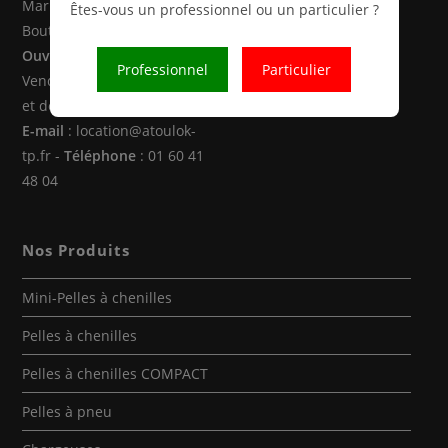
Marne la Vallée (77470 -
Êtes-vous un professionnel ou un particulier ?
Boutigny)
Ouverture
: Du Lundi au
Professionnel
Particulier
Vendredi de 8h00 à 12h30
et de 14h00 à 18h00
E-mail
: location@atoulok-
tp.fr -
Téléphone
: 01 60 41
48 04
Nos Produits
Mini-Pelles à chenilles
Pelles à chenilles
Pelles à chenilles COMPACT
Pelles à pneu