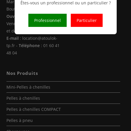
Marne la Vallée (77470 -
Êtes-vous un professionnel ou un particulier ?
Boutigny)
Ouverture
: Du Lundi au
Professionnel
Particulier
Vendredi de 8h00 à 12h30
et de 14h00 à 18h00
E-mail
: location@atoulok-
tp.fr -
Téléphone
: 01 60 41
48 04
Nos Produits
Mini-Pelles à chenilles
Pelles à chenilles
Pelles à chenilles COMPACT
Pelles à pneu