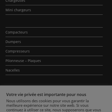
Chargeuses
Mini chargeurs
Compacteurs
Dumpers
Compresseurs
Pilonneuse – Plaques
Nacelles
Votre vie privée est importante pour nous
Nous utilisons des cookies pour vous garantir la
meilleure expérience sur notre site web. Si vous
Qui sommes-nous ?
Contact
Mentions Légales
continuez à utiliser ce site, nous supposerons que vous