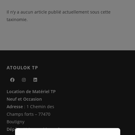
Il n’y a aucun article publié actuellement sous cette
taxinomie.
ATOULOK TP
S’ouvre
S’ouvre
S’ouvre
Location de Matériel TP
dans
dans
dans
Neuf et Occasion
un
un
un
Adresse
: 1 Chemin des
nouvel
nouvel
nouvel
Champs forts – 77470
onglet
onglet
onglet
Boutigny
Dépôts
: Vaire sur Marne &