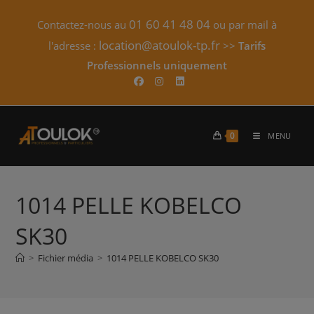
Skip
01 60 41 48 04
Contactez-nous au
ou par mail à
to
content
location@atoulok-tp.fr
l'adresse :
>>
Tarifs
Professionnels uniquement​
0
MENU
1014 PELLE KOBELCO
SK30
>
Fichier média
>
1014 PELLE KOBELCO SK30