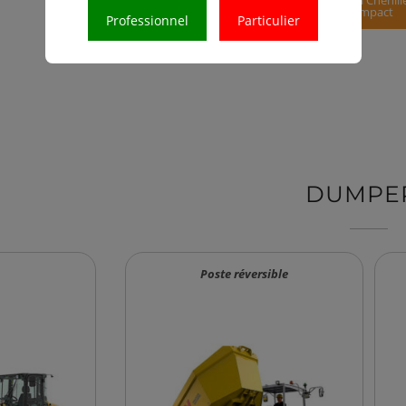
Pelles à
Pelles à Chenill
Chenilles
Compact
Professionnel
Particulier
DUMPE
Poste réversible