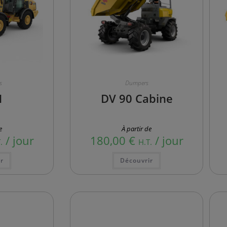
s
Dumpers
M
DV 90 Cabine
e
À partir de
/ jour
180,00
€
/ jour
.
H.T.
r
Découvrir