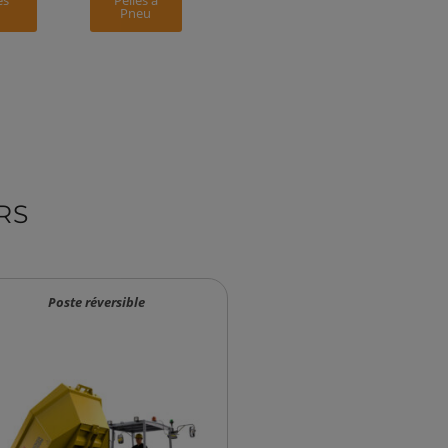
es
Pelles à
Pneu
RS
Poste réversible