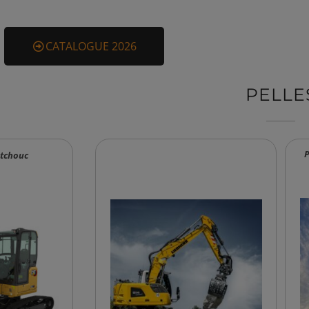
CATALOGUE 2026
PELLE
P
utchouc