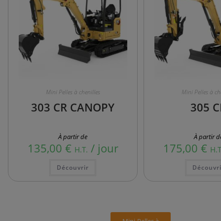
Mini Pelles à chenilles
Mini Pelles à ch
303 CR CANOPY
305 C
À partir de
À partir d
135,00
€
/ jour
175,00
€
H.T.
H.T
Découvrir
Découvri