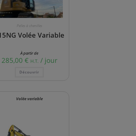
Pelles à chenilles
15NG Volée Variable
À partir de
285,00
€
/ jour
H.T.
Découvrir
Volée variable