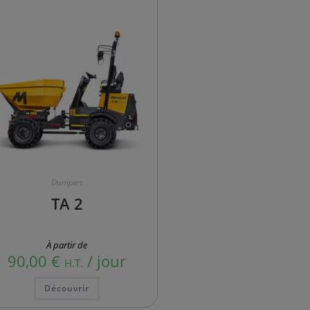
Dumpers
TA 2
À partir de
90,00
€
/ jour
H.T.
Découvrir