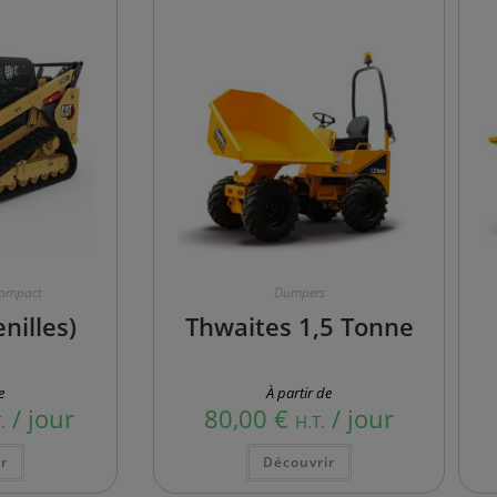
Compact
Dumpers
nilles)
Thwaites 1,5 Tonne
e
À partir de
/ jour
80,00
€
/ jour
.
H.T.
r
Découvrir