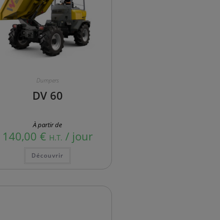
Dumpers
DV 60
À partir de
140,00
€
/ jour
H.T.
Découvrir