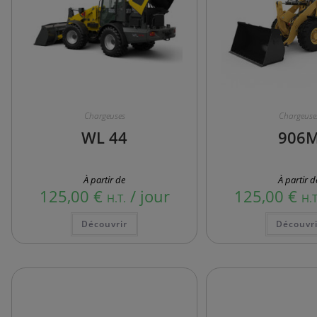
Chargeuses
Chargeuse
WL 44
906
À partir de
À partir d
125,00
€
/ jour
125,00
€
H.T.
H.T
Découvrir
Découvri