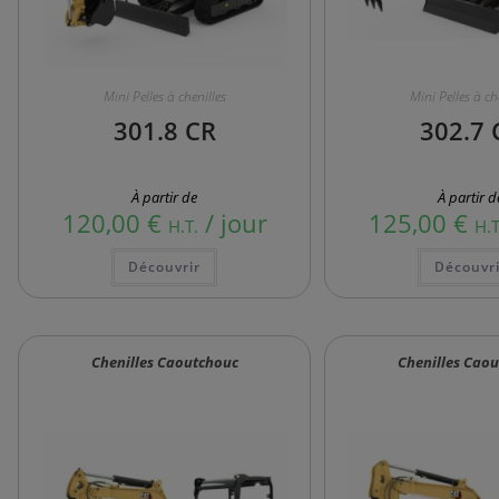
Mini Pelles à chenilles
Mini Pelles à ch
301.8 CR
302.7 
À partir de
À partir d
120,00
€
/ jour
125,00
€
H.T.
H.T
Découvrir
Découvri
Chenilles Caoutchouc
Chenilles Cao