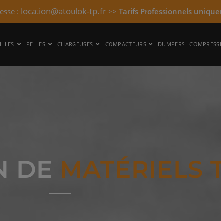
location@atoulok-tp.fr
resse :
>>
Tarifs Professionnels unique
ILLES
PELLES
CHARGEUSES
COMPACTEURS
DUMPERS
COMPRESS
N DE
MATÉRIELS 