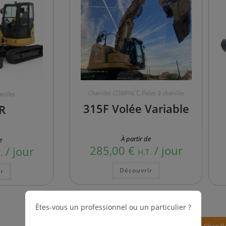
Chenilles COMPACT
,
Pelles à chenilles
enilles
315F Volée Variable
R
À partir de
e
285,00
€
/ jour
/ jour
H.T.
.
Découvrir
r
Êtes-vous un professionnel ou un particulier ?