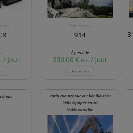
enilles
Pelles à pneus
3
CR
914
e
À partir de
/ jour
330,00
€
/ jour
.
H.T.
r
Découvrir
Patin caoutchouc et Chenille acier
utchouc
Pelle équipée en 2D
Volée variable