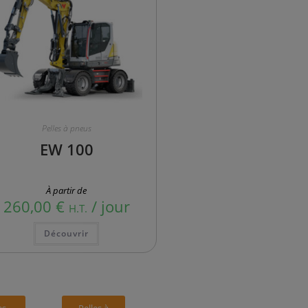
Pelles à pneus
EW 100
À partir de
260,00
€
/ jour
H.T.
Découvrir