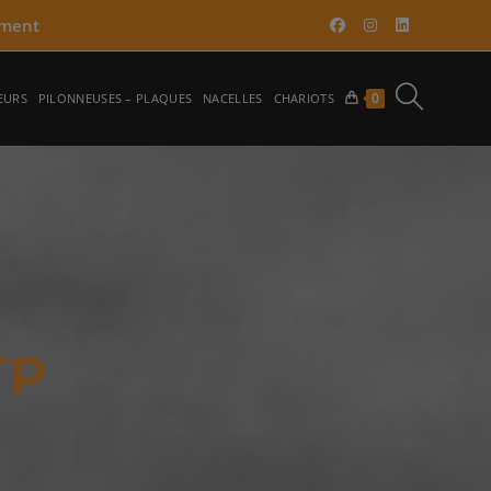
ment​
0
EURS
PILONNEUSES – PLAQUES
NACELLES
CHARIOTS
TP