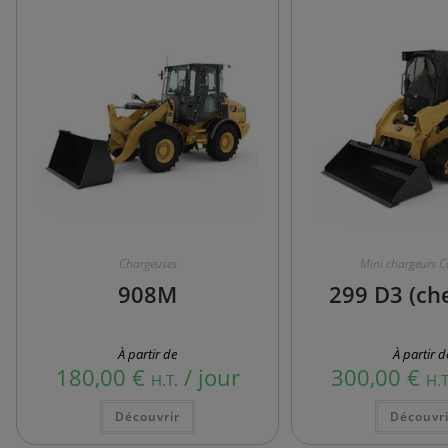
Chargeuses
Mini chargeurs 
908M
299 D3 (che
À partir de
À partir d
180,00
€
/ jour
300,00
€
H.T.
H.T
Découvrir
Découvri